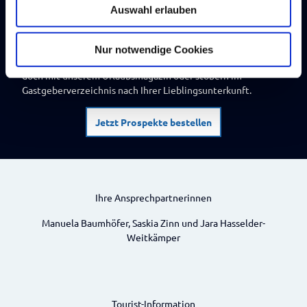
Auswahl erlauben
a
h
So erblühen Urlaubsträume
l
Nur notwendige Cookies
Damit Ihr Urlaub schon jetzt beginnt, verwöhnen Sie sich
doch mit unserem Urlaubsmagazin oder stöbern im
Gastgeberverzeichnis nach Ihrer Lieblingsunterkunft.
Jetzt Prospekte bestellen
Ihre Ansprechpartnerinnen
Manuela Baumhöfer, Saskia Zinn und Jara Hasselder-
Weitkämper
Tourist-Information