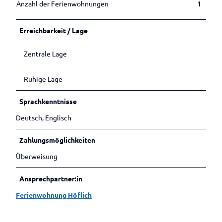
Betrieben
Veranstaltungen melden
Anzahl der Ferienwohnungen
1
n
s
i
Erreichbarkeit / Lage
c
h
Zentrale Lage
t
Ruhige Lage
Sprachkenntnisse
Deutsch, Englisch
Zahlungsmöglichkeiten
Überweisung
Ansprechpartner:in
Ferienwohnung Höflich