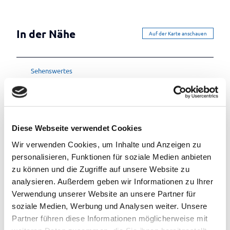
In der Nähe
Auf der Karte anschauen
Sehenswertes
Touren
Diese Webseite verwendet Cookies
Wir verwenden Cookies, um Inhalte und Anzeigen zu
Kontaktdaten
personalisieren, Funktionen für soziale Medien anbieten
Heiderosenweg 27
zu können und die Zugriffe auf unsere Website zu
26160
Bad Zwischenahn
analysieren. Außerdem geben wir Informationen zu Ihrer
(0049) 4403 15 22
Verwendung unserer Website an unsere Partner für
(0049) 174 4935885
soziale Medien, Werbung und Analysen weiter. Unsere
Partner führen diese Informationen möglicherweise mit
ilse.hoeflich@ewetel.net