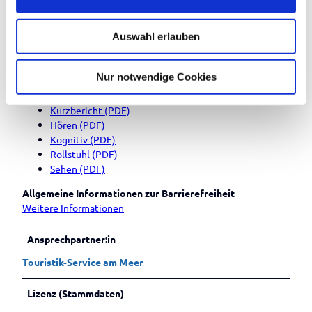
s
sind ebenfalls vorhanden.
w
Auswahl erlauben
a
Darüber hinaus steht in der Wandelhalle
freies W-LAN
zur
h
Verfügung.
l
Nur notwendige Cookies
Es liegen weitere detaillierte Informationen vor:
Kurzbericht (PDF)
Hören (PDF)
Kognitiv (PDF)
Rollstuhl (PDF)
Sehen (PDF)
Allgemeine Informationen zur Barrierefreiheit
Weitere Informationen
Ansprechpartner:in
Touristik-Service am Meer
Lizenz (Stammdaten)