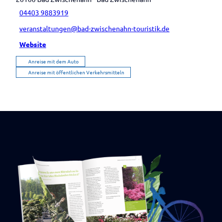
04403 9883919
veranstaltungen@bad-zwischenahn-touristik.de
Website
Anreise mit dem Auto
Anreise mit öffentlichen Verkehrsmitteln