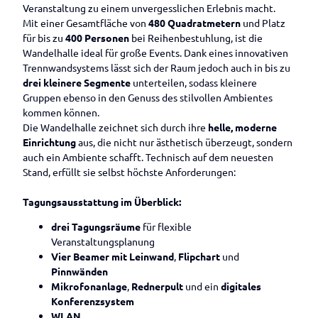
Betrieben
Veranstaltungen melden
Veranstaltung zu einem unvergesslichen Erlebnis macht.
Mit einer Gesamtfläche von
480 Quadratmetern
und Platz
für bis zu
400 Personen
bei Reihenbestuhlung, ist die
Wandelhalle ideal für große Events. Dank eines innovativen
Trennwandsystems lässt sich der Raum jedoch auch in bis zu
drei kleinere Segmente
unterteilen, sodass kleinere
Gruppen ebenso in den Genuss des stilvollen Ambientes
kommen können.
Die Wandelhalle zeichnet sich durch ihre
helle, moderne
Einrichtung
aus, die nicht nur ästhetisch überzeugt, sondern
auch ein Ambiente schafft. Technisch auf dem neuesten
Stand, erfüllt sie selbst höchste Anforderungen:
Tagungsausstattung im Überblick:
drei Tagungsräume
für flexible
Veranstaltungsplanung
Vier Beamer mit Leinwand
,
Flipchart
und
Pinnwänden
Mikrofonanlage
,
Rednerpult
und ein
digitales
Konferenzsystem
WLAN