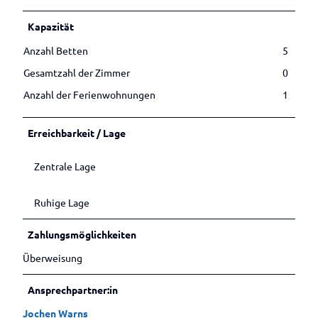
Betrieben
Veranstaltungen melden
Kapazität
Anzahl Betten
5
Gesamtzahl der Zimmer
0
Anzahl der Ferienwohnungen
1
Erreichbarkeit / Lage
Zentrale Lage
Ruhige Lage
Zahlungsmöglichkeiten
Überweisung
Ansprechpartner:in
Jochen Warns