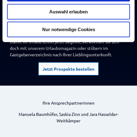
w
Auswahl erlauben
a
h
l
Nur notwendige Cookies
So erblühen Urlaubsträume
Damit Ihr Urlaub schon jetzt beginnt, verwöhnen Sie sich
doch mit unserem Urlaubsmagazin oder stöbern im
Gastgeberverzeichnis nach Ihrer Lieblingsunterkunft.
Jetzt Prospekte bestellen
Ihre Ansprechpartnerinnen
Manuela Baumhöfer, Saskia Zinn und Jara Hasselder-
Weitkämper