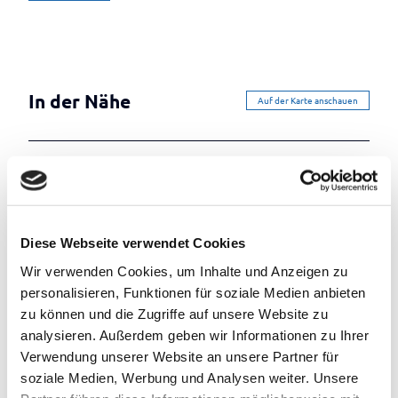
In der Nähe
Auf der Karte anschauen
Sehenswertes
Touren
Diese Webseite verwendet Cookies
Wir verwenden Cookies, um Inhalte und Anzeigen zu
personalisieren, Funktionen für soziale Medien anbieten
Kontaktdaten
zu können und die Zugriffe auf unsere Website zu
Holbeinstr. 1
analysieren. Außerdem geben wir Informationen zu Ihrer
26160
Bad Zwischenahn
Verwendung unserer Website an unsere Partner für
(0049) 4403 42 66
soziale Medien, Werbung und Analysen weiter. Unsere
(0049) 172 7303419