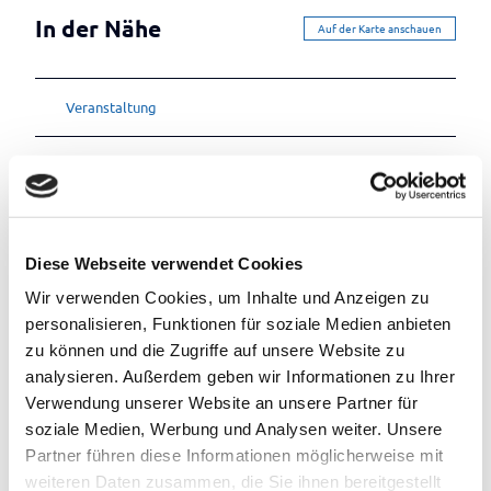
In der Nähe
Auf der Karte anschauen
Veranstaltung
Sehenswertes
Touren
Diese Webseite verwendet Cookies
Wir verwenden Cookies, um Inhalte und Anzeigen zu
Kontaktdaten
personalisieren, Funktionen für soziale Medien anbieten
zu können und die Zugriffe auf unsere Website zu
Hauptstraße 484-486
analysieren. Außerdem geben wir Informationen zu Ihrer
26689
Apen
- Augustfehn
Verwendung unserer Website an unsere Partner für
0800 4353361
soziale Medien, Werbung und Analysen weiter. Unsere
info@lidl-shop.de
Partner führen diese Informationen möglicherweise mit
weiteren Daten zusammen, die Sie ihnen bereitgestellt
Website