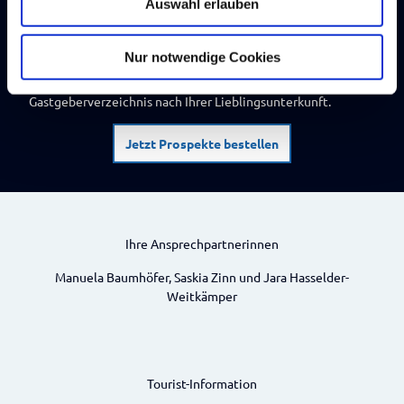
Auswahl erlauben
a
h
So erblühen Urlaubsträume
l
Nur notwendige Cookies
Damit Ihr Urlaub schon jetzt beginnt, verwöhnen Sie sich
doch mit unserem Urlaubsmagazin oder stöbern im
Gastgeberverzeichnis nach Ihrer Lieblingsunterkunft.
Jetzt Prospekte bestellen
Ihre Ansprechpartnerinnen
Manuela Baumhöfer, Saskia Zinn und Jara Hasselder-
Weitkämper
Tourist-Information