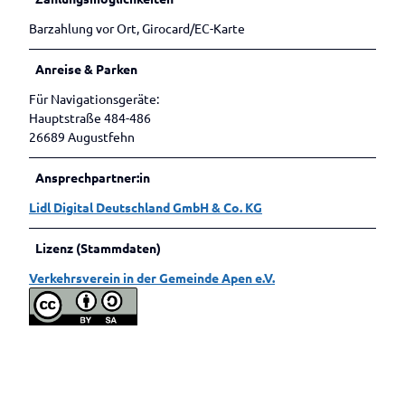
Betrieben
Veranstaltungen melden
Barzahlung vor Ort, Girocard/EC-Karte
Anreise & Parken
Für Navigationsgeräte:
Hauptstraße 484-486
26689 Augustfehn
Ansprechpartner:in
Lidl Digital Deutschland GmbH & Co. KG
Lizenz (Stammdaten)
Verkehrsverein in der Gemeinde Apen e.V.