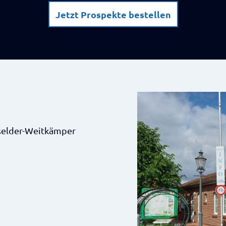
Jetzt Prospekte bestellen
sselder-Weitkämper