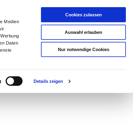
Cookies zulassen
le Medien
ir
Auswahl erlauben
, Werbung
ren Daten
Nur notwendige Cookies
ienste
Teilen
PDF
g
Details zeigen