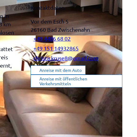
Kontaktdaten
n in
Vor dem Esch 5
18 km
26160
Bad Zwischenahn
nlosen
+49 4486 68 02
+49 151 14932865
tattet
reis
christa.kruse8@gmail.com
ernt,
Anreise mit dem Auto
Anreise mit öffentlichen
Verkehrsmitteln