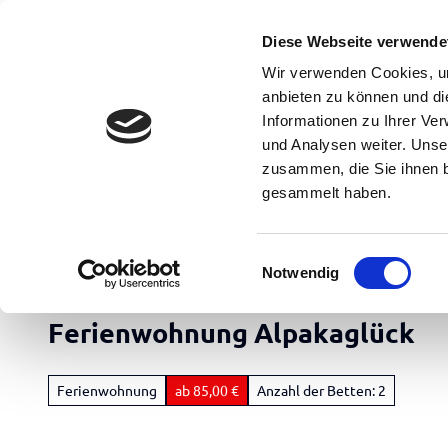
Z
Erwachsene
Kinder
u
Diese Webseite verwende
m
DE
Menü
Buchen
Wir verwenden Cookies, um
Suche
I
anbieten zu können und di
n
Informationen zu Ihrer Ve
und Analysen weiter. Unse
h
zusammen, die Sie ihnen b
a
gesammelt haben.
l
t
Apen Touristik
E
Notwendig
i
Rad
n
&
Ferienwohnung Alpakaglück
w
Aktiv
i
Übersicht
l
Ferienwohnung
ab 85,00 €
Anzahl der Betten: 2
l
Freizeit
Radfahren
i
&