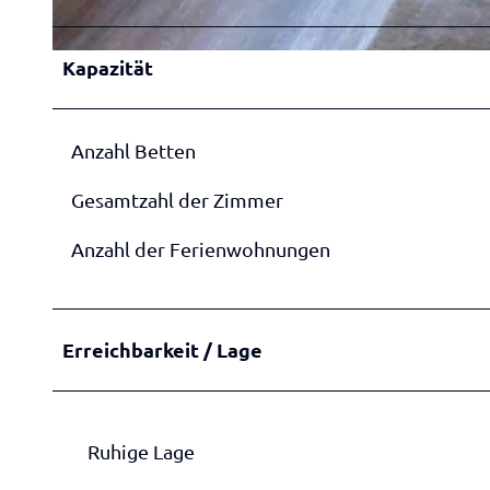
3
5
2
3
Kapazität
0
_
2
n
Anzahl Betten
4
e
0
u
Gesamtzahl der Zimmer
3
2
Anzahl der Ferienwohnungen
2
_
1
Erreichbarkeit / Lage
7
1
3
2
Ruhige Lage
7