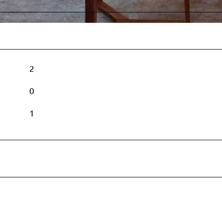
4
1
1
_
n
2
e
u
0
1