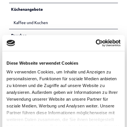
Küchenangebote
Kaffee und Kuchen
Raucher
Nichtraucherlokal
Lizenz (Stammdaten)
Diese Webseite verwendet Cookies
Verkehrsverein in der Gemeinde Apen e.V.
Wir verwenden Cookies, um Inhalte und Anzeigen zu
personalisieren, Funktionen für soziale Medien anbieten
zu können und die Zugriffe auf unsere Website zu
analysieren. Außerdem geben wir Informationen zu Ihrer
Verwendung unserer Website an unsere Partner für
soziale Medien, Werbung und Analysen weiter. Unsere
Partner führen diese Informationen möglicherweise mit
In der Nähe
Auf der Karte anschauen
weiteren Daten zusammen, die Sie ihnen bereitgestellt
haben oder die sie im Rahmen Ihrer Nutzung der Dienste