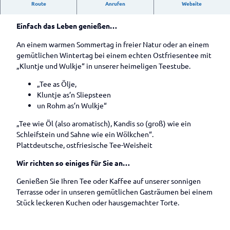
n in Apen
Gärten
Campingplatz
Route
Anrufen
Website
Schinkenmuseum
Auf
Teestube und Café
Blick
Freibad
Historisch
einen
Kirchen
Im
Gewäs
Hengstforde
Wohnmobilstellplätze
e
Einfach das Leben genießen…
Blick
Kulinarik &
Überblick
Männeken-Theater
ser
in Apen
Fahrradrou
Spezialitäten
Drakamp
Wissenswertes
Was
An einem warmen Sommertag in freier Natur oder an einem
te
Privatgärten
see und
Wissenswertes
kann
Kulinarik
gemütlichen Wintertag bei einem echten Ostfriesentee mit
Knotenpu
Im Überblick
Loher
im Überblick
ich
Gästeführungen
im
„Kluntje und Wulkje“ in unserer heimeligen Teestube.
Parks im
nktsystem
Forst
Landhof
Wasserreichtu
&
angeln
Überblick
Ammerland
Ammerlan
Tausendschö
Veranstaltungen
„Tee as Ölje,
Kieskuhl
m
?
Parks im
droute
n
Kluntje as’n Sliepsteen
e
Gastronomie
Süßwasserwatt
Gastka
Im Überblick
Überblick
Deutsche
un Rohm as’n Wulkje“
Roggen
Garten der
Gastronomie
Industriegeschi
rten
Service
Park der
Spezialitäten
Fehnroute
moor
Familie Ihler
im Überblick
Gästeführungen
chte
„Tee wie Öl (also aromatisch), Kandis so (groß) wie ein
Gärten
Im
im
Service
Aper Tief
Privatgarten
Restaurants
Alle Themen
Schleifstein und Sahne wie ein Wölkchen“.
Überblick
Rhododend
Ammerland
Unsere
rund ums
Hienen
Große
Bistro und
Unterwegs in
Plattdeutsche, ostfriesische Tee-Weisheit
ronpark
Gästeführer/innen
Rad
Süderbäk
Tage des
Café
der Natur
Gastgeber
Wochenmarkt und
Gristede
e
offenen
Wir richten so einiges für Sie an…
Biergärten
Unterwegs mit
Lebensmittelmärkte
Ticketverkauf
Rhododend
Gartens
Große
und Kneipen
Prospektbestellung
dem Fahrrad
über Reservix
ronpark
Genießen Sie Ihren Tee oder Kaffee auf unserer sonnigen
Norderbä
Unterwegs in
Hobbie
Terrasse oder in unseren gemütlichen Gasträumen bei einem
Kartenbestellung
ke
der Geschichte
Veranstaltungskalender
Stück leckeren Kuchen oder hausgemachter Torte.
Baumschul
Alle Veranstaltungen im
Unterwegs in
Kontakt
e &
Überblick
ausgesuchten
Gärtnerei