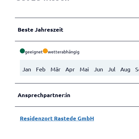
j
t
p
e
e
d
g
Beste Jahreszeit
e
-
B
geeignet
wetterabhängig
ä
u
Jan
Feb
Mär
Apr
Mai
Jun
Jul
Aug
S
m
e
-
Ansprechpartner:in
S
o
m
Residenzort Rastede GmbH
m
e