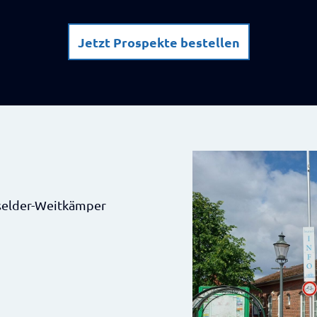
Jetzt Prospekte bestellen
sselder-Weitkämper