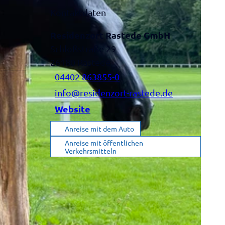
Kontaktdaten
Residenzort Rastede GmbH
Schloßstraße 29
26180
Rastede
04402 863855-0
info@residenzort-rastede.de
Website
Anreise mit dem Auto
Anreise mit öffentlichen
Verkehrsmitteln