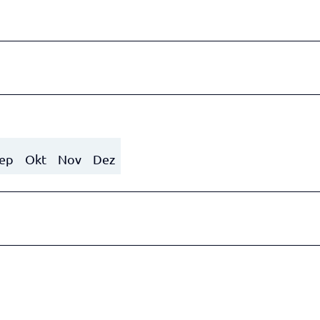
ep
Okt
Nov
Dez