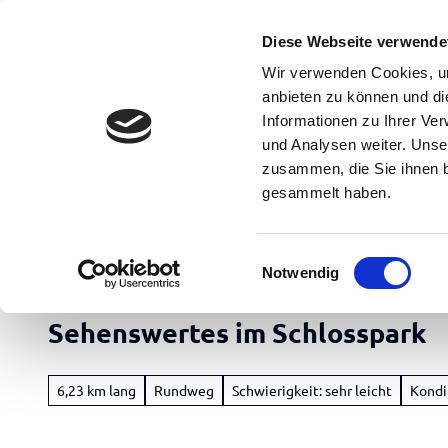
Z
Erwachsene
Kinder
u
Diese Webseite verwende
m
DE
Menü
Buchen
Wir verwenden Cookies, um
Suche
I
anbieten zu können und di
n
Informationen zu Ihrer Ve
und Analysen weiter. Unse
h
zusammen, die Sie ihnen b
a
gesammelt haben.
l
t
Apen Touristik
E
Notwendig
i
Rad
n
&
Sehenswertes im Schlosspark
w
Aktiv
i
Übersicht
l
6,23 km lang
Rundweg
Schwierigkeit: sehr leicht
Kondit
l
Freizeit
Radfahren
i
&