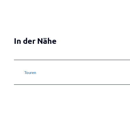
r
-
m
i
n
In der Nähe
.
j
p
g
Touren