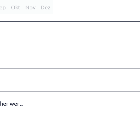
ep
Okt
Nov
Dez
her wert.