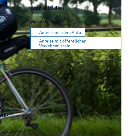
Kontaktdaten
Westerstede
Anreise mit dem Auto
Anreise mit öffentlichen
Verkehrsmitteln
 ein
o
orde