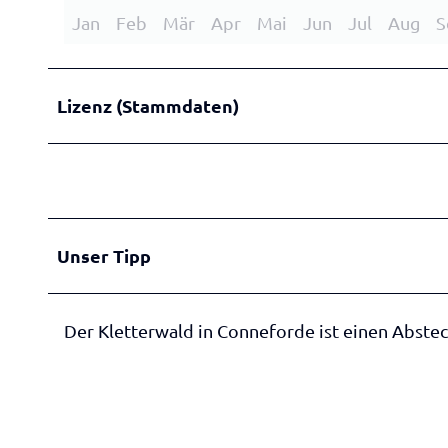
Jan
Feb
Mär
Apr
Mai
Jun
Jul
Aug
S
Lizenz (Stammdaten)
Unser Tipp
Der Kletterwald in Conneforde ist einen Abstec