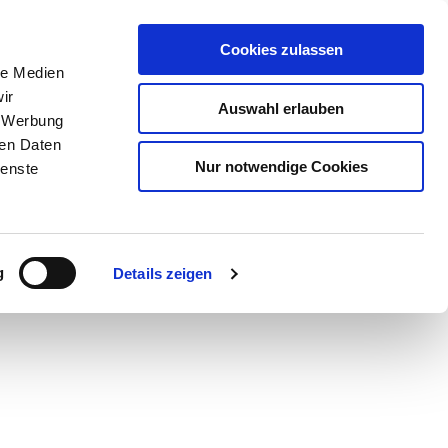
Cookies zulassen
le Medien
ir
Auswahl erlauben
, Werbung
ren Daten
Nur notwendige Cookies
ienste
Teilen
GPX
PDF
g
Details zeigen