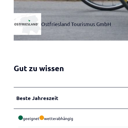
© Ammerland Touristik, Gerhard Sander
Ostfriesland Tourismus GmbH
© Ammerland Touristik, Gerhard Sander
Gut zu wissen
Beste Jahreszeit
geeignet
wetterabhängig