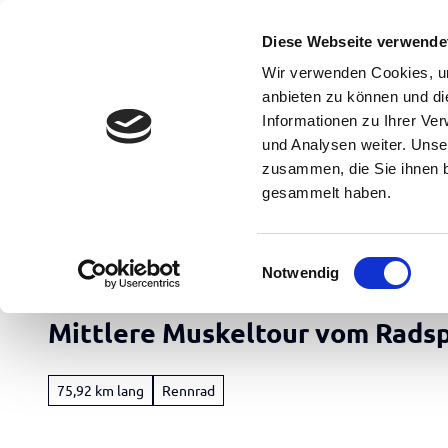
Z
Erwachsene
Kinder
u
Diese Webseite verwende
m
DE
Menü
Buchen
Wir verwenden Cookies, um
Suche
I
anbieten zu können und di
n
Informationen zu Ihrer Ve
und Analysen weiter. Unse
h
zusammen, die Sie ihnen b
a
gesammelt haben.
l
t
Apen Touristik
E
Notwendig
i
Rad
n
&
Mittlere Muskeltour vom Rads
w
Aktiv
i
Übersicht
l
75,92 km lang
Rennrad
l
Freizeit
Radfahren
i
&