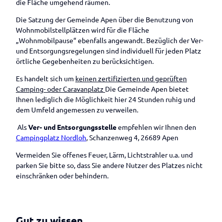
Betrieben
die Fläche umgehend räumen.
Veranstaltungen melden
Die Satzung der Gemeinde Apen über die Benutzung von
Wohnmobilstellplätzen wird für die Fläche
„Wohnmobilpause“ ebenfalls angewandt. Bezüglich der Ver-
und Entsorgungsregelungen sind individuell für jeden Platz
örtliche Gegebenheiten zu berücksichtigen.
Es handelt sich um
keinen zertifizierten und geprüften
Camping- oder Caravanplatz
Die Gemeinde Apen bietet
Ihnen lediglich die Möglichkeit hier 24 Stunden ruhig und
dem Umfeld angemessen zu verweilen.
Als
Ver- und Entsorgungsstelle
empfehlen wir Ihnen den
Campingplatz Nordloh
, Schanzenweg 4, 26689 Apen
Vermeiden Sie offenes Feuer, Lärm, Lichtstrahler u.a. und
parken Sie bitte so, dass Sie andere Nutzer des Platzes nicht
einschränken oder behindern.
Gut zu wissen