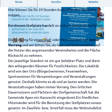
Wohnmobilstellplatz am Eisenhüttenplatz
n in Apen
Gärten
Campingplatz
Route
Anrufen
Website
Schinkenmuseum
Auf
Blick
Freibad
Historisch
einen
Kirchen
Im
Hier können Sie für 24 Stunden kostenfrei den Stellplatz
Gewäs
Hengstforde
Wohnmobilstellplätze
e
Blick
Kulinarik &
Überblick
Männeken-Theater
nutzen.
ser
in Apen
Fahrradrou
Spezialitäten
Drakamp
Wissenswertes
Was
te
Privatgärten
see und
Wissenswertes
Bei diesem Stellplatz handelt es sich um einen ein Dorfplatz.
kann
Kulinarik
Knotenpu
Im Überblick
Loher
im Überblick
ich
Gästeführungen
im
Parks im
nktsystem
Forst
Landhof
Wasserreichtu
&
angeln
Überblick
© Gemeinde Apen |
CC-BY-SA
Ammerland
Die Nutzung für einen Dorf- oder Vereinszweck hat
immer
Ammerlan
Tausendschö
Veranstaltungen
Kieskuhl
m
?
Parks im
Vorrang
und wir bitten Sie, als Gast und Wohnmobilist, auf
droute
n
e
Gastronomie
Süßwasserwatt
Gastka
Im Überblick
Überblick
© Gemeinde Apen |
CC-BY-SA
die Nutzer des angrenzenden Vereinsheims und die Fläche
Deutsche
Roggen
Garten der
Gastronomie
Industriegeschi
rten
Service
Park der
Rücksicht zu nehmen.
Spezialitäten
Fehnroute
moor
Familie Ihler
im Überblick
Gästeführungen
chte
Gärten
Der jeweilige Standort ist ein gut belebter Platz und dient
Im
im
Service
Aper Tief
Privatgarten
Restaurants
Alle Themen
den anliegenden Räumen für Festlichkeiten. Die Lokalität
Überblick
Rhododend
Ammerland
Unsere
rund ums
Hienen
Große
Bistro und
Unterwegs in
wird von den Orts-(Bürger)vereinen, Feuerwehren,
ronpark
Gästeführer/innen
Rad
Süderbäk
Tage des
Café
der Natur
Gastgeber
Wochenmarkt und
Sportvereinen für Versammlungen und Veranstaltungen
Gristede
e
offenen
Biergärten
Unterwegs mit
Lebensmittelmärkte
genutzt. Deshalb könnte es ab und an lauter werden. Die
Ticketverkauf
Rhododend
Gartens
Große
und Kneipen
Prospektbestellung
dem Fahrrad
Veranstaltungen haben immer Vorrang. Den örtlichen
über Reservix
ronpark
Norderbä
Unterwegs in
Dauernutzern und Pächtern der Dorfgemeinschaft hat die
Hobbie
Kartenbestellung
ke
der Geschichte
Veranstaltungskalender
Gemeinde Apen ein Hausrecht eingeräumt.Ein friedliches
Baumschul
Alle Veranstaltungen im
Unterwegs in
Miteinander wird für die Benutzung des Stellplatzes voraus
Kontakt
e &
Überblick
ausgesuchten
gesetzt. Im Zweifels- bzw. Streitfall muss der Wohnmobilist
Gärtnerei