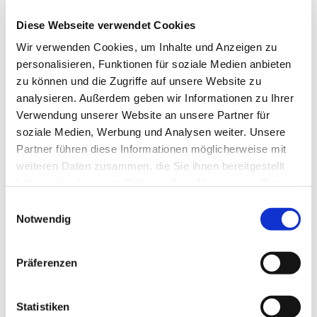
Diese Webseite verwendet Cookies
In der Nähe
Auf der Karte anschauen
Wir verwenden Cookies, um Inhalte und Anzeigen zu
personalisieren, Funktionen für soziale Medien anbieten
zu können und die Zugriffe auf unsere Website zu
Veranstaltung
analysieren. Außerdem geben wir Informationen zu Ihrer
Verwendung unserer Website an unsere Partner für
soziale Medien, Werbung und Analysen weiter. Unsere
Sehenswertes
Partner führen diese Informationen möglicherweise mit
weiteren Daten zusammen, die Sie ihnen bereitgestellt
Touren
haben oder die sie im Rahmen Ihrer Nutzung der Dienste
gesammelt haben.
E
Notwendig
i
Kontaktdaten
n
w
Stahlwerkstraße 17
Präferenzen
i
26689
Apen
- Augustfehn
l
04489 730
l
Statistiken
info@apen.de