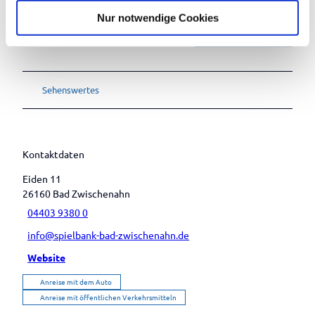
l
Nur notwendige Cookies
In der Nähe
Auf der Karte anschauen
Sehenswertes
Kontaktdaten
Eiden 11
26160
Bad Zwischenahn
04403 9380 0
info@spielbank-bad-zwischenahn.de
Website
Anreise mit dem Auto
Anreise mit öffentlichen Verkehrsmitteln