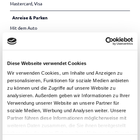
Mastercard, Visa
Anreise & Parken
Mit dem Auto
Sie finden uns im schönen Jagdhaus Eiden am See.
Mit dem Bus
Die nächste Bushaltestelle mit dem Namen "Spielbank" ist
gleich die Straße runter.
Diese Webseite verwendet Cookies
Wir verwenden Cookies, um Inhalte und Anzeigen zu
Mit der Bahn
Der Bahnhof befindet sich im Zentrum Bad Zwischenahns, ca.
personalisieren, Funktionen für soziale Medien anbieten
3 Kilometer von unserer Spielbank entfernt.
zu können und die Zugriffe auf unsere Website zu
analysieren. Außerdem geben wir Informationen zu Ihrer
Mit dem Taxi erreichen Sie uns anschließend innerhalb von 5
Verwendung unserer Website an unsere Partner für
Minuten.
soziale Medien, Werbung und Analysen weiter. Unsere
Partner führen diese Informationen möglicherweise mit
Weitere Infos
weiteren Daten zusammen, die Sie ihnen bereitgestellt
Spielangebot:
haben oder die sie im Rahmen Ihrer Nutzung der Dienste