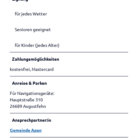
Betrieben
Veranstaltungen melden
für jedes Wetter
Senioren geeignet
für Kinder (jedes Alter)
Zahlungsmöglichkeiten
kostenfrei, Mastercard
Anreise & Parken
Für Navigationsgeräte:
Hauptstraße 310
26689 Augustfehn
Ansprechpartner:in
Gemeinde Apen