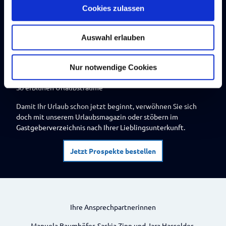
u
Cookies zulassen
s
w
Auswahl erlauben
a
h
l
Nur notwendige Cookies
So erblühen Urlaubsträume
Damit Ihr Urlaub schon jetzt beginnt, verwöhnen Sie sich
doch mit unserem Urlaubsmagazin oder stöbern im
Gastgeberverzeichnis nach Ihrer Lieblingsunterkunft.
Jetzt Prospekte bestellen
Ihre Ansprechpartnerinnen
Manuela Baumhöfer, Saskia Zinn und Jara Hasselder-