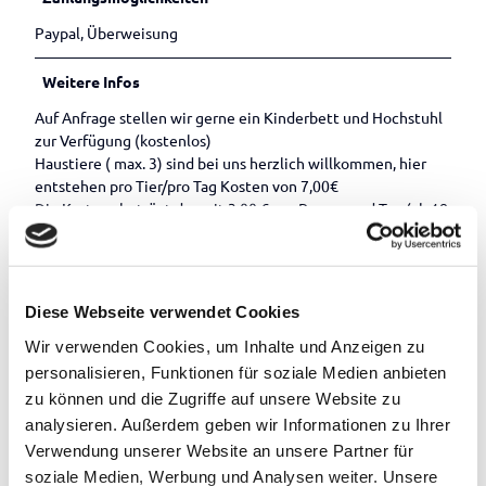
Paypal, Überweisung
Weitere Infos
Auf Anfrage stellen wir gerne ein Kinderbett und Hochstuhl
zur Verfügung (kostenlos)
Haustiere ( max. 3) sind bei uns herzlich willkommen, hier
entstehen pro Tier/pro Tag Kosten von 7,00€
Die Kurtaxe beträgt derzeit 3,00 € pro Person und Tag (ab 18
Jahre). Änderungen vorbehalten – den jeweils gültigen Preis
erfahren Sie bei der Touristik Bad Zwischenahn
Anreise/Check-In kann ab 15:00 Uhr erfolgen, frühere Anreise
Diese Webseite verwendet Cookies
auf Anfrage. Schlüsselübergabe erfolgt persönlich oder via
Schlüsselsafe (Code vorab per Mail oder über Ring-
Wir verwenden Cookies, um Inhalte und Anzeigen zu
Türklingelanruf)
personalisieren, Funktionen für soziale Medien anbieten
Check-Out bis 10 Uhr. Schlüssel verbleibt auf dem
zu können und die Zugriffe auf unsere Website zu
Küchentisch oder im Schlüsselsafe nach Abreise. Tür einfach
analysieren. Außerdem geben wir Informationen zu Ihrer
zuziehen.
Verwendung unserer Website an unsere Partner für
Ein späterer Check-Out ist nach Absprache möglich.
soziale Medien, Werbung und Analysen weiter. Unsere