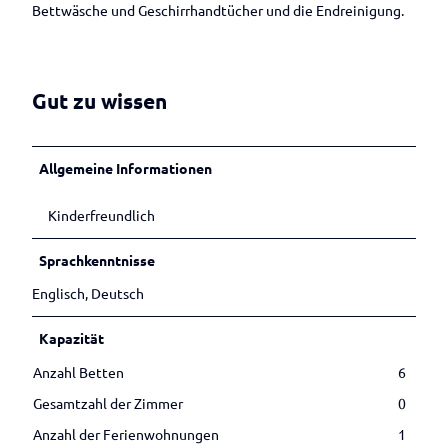
Betrieben
Veranstaltungen melden
Bettwäsche und Geschirrhandtücher und die Endreinigung.
h
a
u
s
Gut zu wissen
Allgemeine Informationen
Kinderfreundlich
Sprachkenntnisse
Englisch, Deutsch
Kapazität
Anzahl Betten
6
Gesamtzahl der Zimmer
0
Anzahl der Ferienwohnungen
1