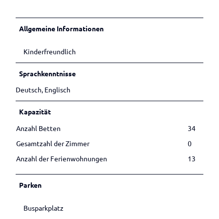
Betrieben
Veranstaltungen melden
Allgemeine Informationen
Kinderfreundlich
Sprachkenntnisse
Deutsch, Englisch
Kapazität
Anzahl Betten
34
Gesamtzahl der Zimmer
0
Anzahl der Ferienwohnungen
13
Parken
Busparkplatz