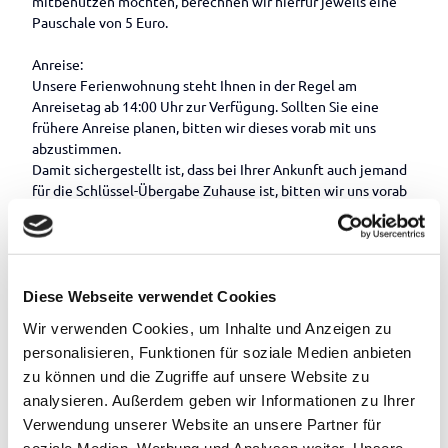
mitbenutzen möchten, berechnen wir hierfür jeweils eine
Pauschale von 5 Euro.
Anreise:
Unsere Ferienwohnung steht Ihnen in der Regel am
Anreisetag ab 14:00 Uhr zur Verfügung. Sollten Sie eine
frühere Anreise planen, bitten wir dieses vorab mit uns
abzustimmen.
Damit sichergestellt ist, dass bei Ihrer Ankunft auch jemand
für die Schlüssel-Übergabe Zuhause ist, bitten wir uns vorab
Ihre ungefähre Ankunftszeit mitzuteilen.
Anfahrtsbeschreibung:
Autobahnkreuz Oldenburg-Ost Richtung Emden/Leer,
Abfahrt Oldenburg/Eversten Richtung Edewecht, in
Edewecht links auf die Hauptstraße abbiegen (in Richtung
Diese Webseite verwendet Cookies
Friesoythe), danach nach ca. 450 m rechts in die Straße "Auf
Wir verwenden Cookies, um Inhalte und Anzeigen zu
der Loge". Diese geht nach ca. 280 m in den "Göhlenweg"
personalisieren, Funktionen für soziale Medien anbieten
über. Dem "Göhlenweg" bis zum Ende folgen (ca. 2 km),
zu können und die Zugriffe auf unsere Website zu
danach rechts auf die "Hemeler Str." abbiegen, nach ca. 500
m links auf die Straße "Auf den Linden". Nach weiteren ca.
analysieren. Außerdem geben wir Informationen zu Ihrer
350 m geht rechts die Straße "Oellien Tannen" ab. Dieser
Verwendung unserer Website an unsere Partner für
folgen Sie ganz bis zum Ende und stehen dann direkt bei uns
soziale Medien, Werbung und Analysen weiter. Unsere