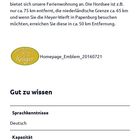
Betrieben
Veranstaltungen melden
bietet sich unsere Ferienwohnung an. Die Nordsee ist z.B.
d
nur ca. 75 km entfernt, die niederländische Grenze ca. 65 km
a
und wenn Sie die Meyer-Werft in Papenburg besuchen
d
möchten, erreichen Sie diese in ca. 50 km Entfernung.
e
r
F
e
r
Homepage_Emblem_20160721
i
e
n
w
o
h
Gut zu wissen
n
u
n
Sprachkenntnisse
g
Deutsch
Kapazität