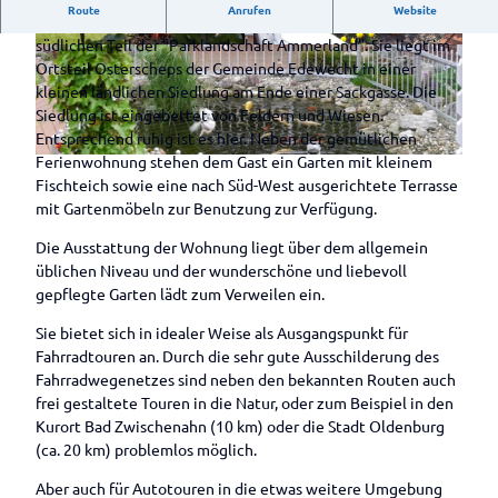
n in Apen
Gärten
Campingplatz
Route
Anrufen
Website
Schinkenmuseum
Auf
Blick
Freibad
Unsere
Nichtraucher
-Ferienwohnung befindet sich im
Historisch
einen
Kirchen
Im
Gewäs
Hengstforde
südlichen Teil der "Parklandschaft Ammerland". Sie liegt im
Wohnmobilstellplätze
e
© Wolfgang Krüger
© Wolfgang Krüger
Blick
Kulinarik &
Überblick
Männeken-Theater
ser
Ortsteil Osterscheps der Gemeinde Edewecht in einer
in Apen
Fahrradrou
Spezialitäten
Drakamp
Wissenswertes
kleinen ländlichen Siedlung am Ende einer Sackgasse. Die
Was
te
Privatgärten
see und
Wissenswertes
Siedlung ist eingebettet von Feldern und Wiesen.
kann
Kulinarik
Knotenpu
Im Überblick
Loher
im Überblick
Entsprechend ruhig ist es hier. Neben der gemütlichen
ich
Gästeführungen
im
Parks im
nktsystem
Forst
Landhof
Wasserreichtu
&
Ferienwohnung stehen dem Gast ein Garten mit kleinem
angeln
Überblick
Ü
Ammerland
Ammerlan
Tausendschö
Veranstaltungen
Kieskuhl
m
Fischteich sowie eine nach Süd-West ausgerichtete Terrasse
?
b
Parks im
droute
n
e
Gastronomie
mit Gartenmöbeln zur Benutzung zur Verfügung.
Süßwasserwatt
e
Gastka
Im Überblick
Überblick
Deutsche
Roggen
Garten der
Gastronomie
Industriegeschi
r
rten
Service
Park der
Die Ausstattung der Wohnung liegt über dem allgemein
Spezialitäten
Fehnroute
moor
Familie Ihler
im Überblick
Gästeführungen
chte
d
Gärten
üblichen Niveau und der wunderschöne und liebevoll
Im
im
Service
Aper Tief
Privatgarten
Restaurants
Alle Themen
a
gepflegte Garten lädt zum Verweilen ein.
Überblick
Rhododend
Ammerland
Unsere
rund ums
Hienen
Große
Bistro und
c
Unterwegs in
ronpark
Gästeführer/innen
Rad
Süderbäk
Tage des
Café
h
der Natur
Sie bietet sich in idealer Weise als Ausgangspunkt für
Gastgeber
Wochenmarkt und
Gristede
e
offenen
t
Biergärten
Unterwegs mit
Fahrradtouren an. Durch die sehr gute Ausschilderung des
Lebensmittelmärkte
Ticketverkauf
Rhododend
Gartens
e
Große
und Kneipen
Prospektbestellung
dem Fahrrad
Fahrradwegenetzes sind neben den bekannten Routen auch
über Reservix
ronpark
V
Norderbä
frei gestaltete Touren in die Natur, oder zum Beispiel in den
Unterwegs in
Hobbie
Kartenbestellung
e
ke
Kurort Bad Zwischenahn (10 km) oder die Stadt Oldenburg
der Geschichte
Veranstaltungskalender
Baumschul
r
(ca. 20 km) problemlos möglich.
Alle Veranstaltungen im
Unterwegs in
Kontakt
e &
a
Überblick
ausgesuchten
Gärtnerei
Aber auch für Autotouren in die etwas weitere Umgebung
n