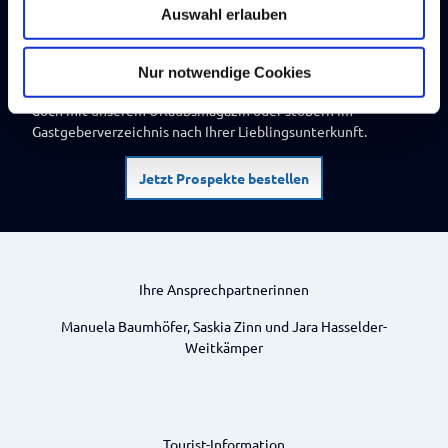
Auswahl erlauben
a
h
So erblühen Urlaubsträume
l
Nur notwendige Cookies
Damit Ihr Urlaub schon jetzt beginnt, verwöhnen Sie sich
doch mit unserem Urlaubsmagazin oder stöbern im
Gastgeberverzeichnis nach Ihrer Lieblingsunterkunft.
Jetzt Prospekte bestellen
Ihre Ansprechpartnerinnen
Manuela Baumhöfer, Saskia Zinn und Jara Hasselder-
Weitkämper
Tourist-Information