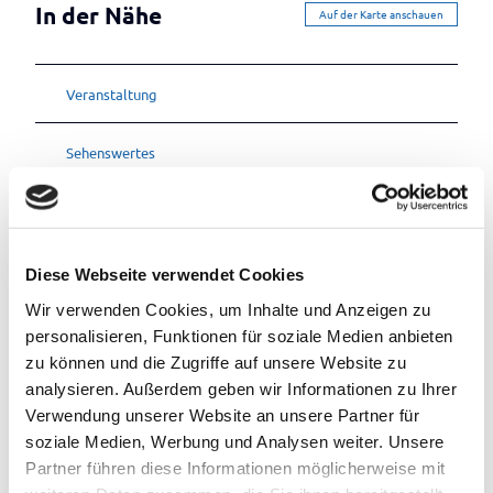
In der Nähe
Auf der Karte anschauen
Veranstaltung
Sehenswertes
Touren
Diese Webseite verwendet Cookies
Wir verwenden Cookies, um Inhalte und Anzeigen zu
Kontaktdaten
personalisieren, Funktionen für soziale Medien anbieten
Schulstr. 5a
zu können und die Zugriffe auf unsere Website zu
26689
Apen
- Augustfehn
analysieren. Außerdem geben wir Informationen zu Ihrer
+49 04489 4090079
Verwendung unserer Website an unsere Partner für
+49 0160 99461281
soziale Medien, Werbung und Analysen weiter. Unsere
Partner führen diese Informationen möglicherweise mit
dat.thomas@gmx.de