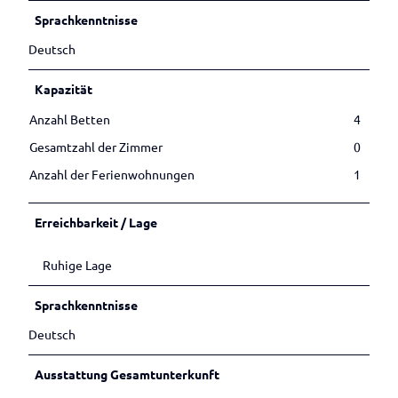
i
Betrieben
Veranstaltungen melden
3
e
Sprachkenntnisse
6
Deutsch
3
5
Kapazität
Anzahl Betten
4
Gesamtzahl der Zimmer
0
Anzahl der Ferienwohnungen
1
Erreichbarkeit / Lage
Ruhige Lage
Sprachkenntnisse
Deutsch
Ausstattung Gesamtunterkunft