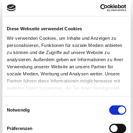
zum Elmendorfer Damm (Segelflugplatz). Diesem bis zum
Azaleenweg folgen und links abbiegen. Dann weiter
geradeaus bis rechts auf den Salbeiweg fahren. Hiervon den
1.ten Abzweig links abbiegen und im Salbeiweg 29/29a
ankommen (Eckhaus).
Diese Webseite verwendet Cookies
Dort werden Sie persönlich zur Übergabe und Einweisung
empfangen.
Wir verwenden Cookies, um Inhalte und Anzeigen zu
personalisieren, Funktionen für soziale Medien anbieten
Ansprechpartner:in
zu können und die Zugriffe auf unsere Website zu
analysieren. Außerdem geben wir Informationen zu Ihrer
Christa und Peter Wendt
Verwendung unserer Website an unsere Partner für
soziale Medien, Werbung und Analysen weiter. Unsere
Partner führen diese Informationen möglicherweise mit
weiteren Daten zusammen, die Sie ihnen bereitgestellt
haben oder die sie im Rahmen Ihrer Nutzung der Dienste
In der Nähe
Auf der Karte anschauen
gesammelt haben.
E
Notwendig
i
Sehenswertes
n
w
Präferenzen
i