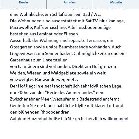
Der völlig renovierte Hinzenhof aus dem Jahre 1873 verfügt
n in Apen
Gärten
Campingplatz
Route
Anrufen
Website
Schinkenmuseum
Auf
Blick
s
Freibad
über drei Ferienwohnungen mit jeweils 55 qm Wohnfläche:
Historisch
einen
Kirchen
Im
e
Gewäs
Hengstforde
eine Wohnküche, ein Schlafraum, ein Bad / WC.
Wohnmobilstellplätze
e
Blick
Kulinarik &
Überblick
Männeken-Theater
n
ser
Die Wohnungen sind ausgestattet mit Sat-TV, Musikanlage,
in Apen
Fahrradrou
Spezialitäten
Drakamp
Wissenswertes
a
Was
Microwelle, Kaffeemaschine. Alle Fussbodenbeläge
te
Privatgärten
see und
Wissenswertes
n
kann
Kulinarik
bestehen aus Laminat oder Fliesen.
Knotenpu
Im Überblick
Loher
im Überblick
s
ich
Gästeführungen
im
Ausserhalb der Wohnung sind separate Terrassen, ein
Parks im
nktsystem
Forst
Landhof
i
Wasserreichtu
&
angeln
Überblick
Obstgarten sowie uralte Baumbestände vorhanden. Auch
Ammerland
Ammerlan
Tausendschö
Veranstaltungen
c
Kieskuhl
m
?
Liegewiesen zum Sonnenbaden, Grillmöglichkeiten und ein
Parks im
droute
n
h
e
Gastronomie
Süßwasserwatt
Gastka
Im Überblick
Gartenhaus zum Unterstellen
Überblick
Deutsche
t
Roggen
Garten der
Gastronomie
Industriegeschi
rten
Service
von Fahrrädern sind vorhanden. Direkt am Hof grenzen
Park der
Spezialitäten
Fehnroute
moor
Familie Ihler
im Überblick
Gästeführungen
chte
Weiden, Wiesen und Waldgebiete sowie ein weit
Gärten
Im
im
Service
Aper Tief
Privatgarten
Restaurants
Alle Themen
verzweigtes Radwanderwegenetz.
Überblick
Rhododend
Ammerland
Unsere
rund ums
Hienen
Große
Bistro und
Unterwegs in
Der Hof liegt in einer landschaftlich sehr idyllischen Lage,
ronpark
Gästeführer/innen
Rad
Süderbäk
Tage des
Café
der Natur
nur 200m von der "Perle des Ammerlandes" dem
Gastgeber
Wochenmarkt und
Gristede
e
offenen
Zwischenahner Meer, Westufer mit Badestrand entfernt.
Biergärten
Unterwegs mit
Lebensmittelmärkte
Ticketverkauf
Rhododend
Gartens
Genießen Sie die landschaftliche Idylle mit klarer Luft und
Große
und Kneipen
Prospektbestellung
dem Fahrrad
über Reservix
ronpark
den blühenden Rhododendren.
Norderbä
Unterwegs in
Hobbie
Kartenbestellung
Auf dem Hinzenhof heiße ich Sie recht herzlich willkommen!
ke
der Geschichte
Veranstaltungskalender
Baumschul
Alle Veranstaltungen im
Unterwegs in
Kontakt
e &
Überblick
ausgesuchten
Gärtnerei