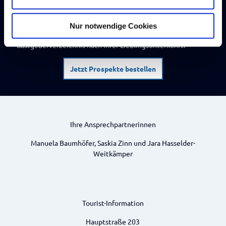
So erblühen Urlaubsträume
h
l
Damit Ihr Urlaub schon jetzt beginnt, verwöhnen Sie sich
Nur notwendige Cookies
doch mit unserem Urlaubsmagazin oder stöbern im
Gastgeberverzeichnis nach Ihrer Lieblingsunterkunft.
Jetzt Prospekte bestellen
Ihre Ansprechpartnerinnen
Manuela Baumhöfer, Saskia Zinn und Jara Hasselder-
Weitkämper
Tourist-Information
Hauptstraße 203