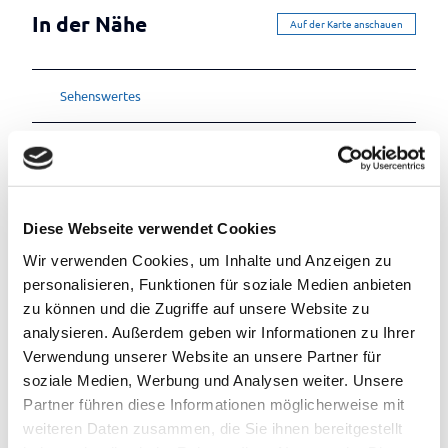
In der Nähe
Auf der Karte anschauen
Sehenswertes
Touren
Diese Webseite verwendet Cookies
Kontaktdaten
Wir verwenden Cookies, um Inhalte und Anzeigen zu
Seestr. 9
personalisieren, Funktionen für soziale Medien anbieten
26160
Bad Zwischenahn
- Bad Zwischenahn-Rostrup I
zu können und die Zugriffe auf unsere Website zu
(0049) 4403 7 18 00
analysieren. Außerdem geben wir Informationen zu Ihrer
(0049) 172 9211781
Verwendung unserer Website an unsere Partner für
soziale Medien, Werbung und Analysen weiter. Unsere
claus.graeper@ewetel.net
Partner führen diese Informationen möglicherweise mit
Website
weiteren Daten zusammen, die Sie ihnen bereitgestellt