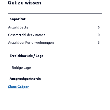
Betrieben
Veranstaltungen melden
Gut zu wissen
Kapazität
Anzahl Betten
6
Gesamtzahl der Zimmer
0
Anzahl der Ferienwohnungen
3
Erreichbarkeit / Lage
Ruhige Lage
Ansprechpartner:in
Claus Gräper