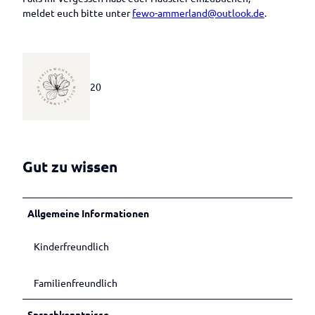
Betrieben
Veranstaltungen melden
meldet euch bitte unter
fewo-ammerland@outlook.de
.
b
a
u
m
_
20
H
Q
Gut zu wissen
Allgemeine Informationen
Kinderfreundlich
Familienfreundlich
Sprachkenntnisse