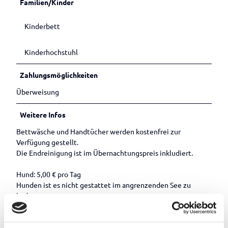
Familien/Kinder
Kinderbett
Kinderhochstuhl
Zahlungsmöglichkeiten
Überweisung
Weitere Infos
Bettwäsche und Handtücher werden kostenfrei zur
Verfügung gestellt.
Die Endreinigung ist im Übernachtungspreis inkludiert.
Hund: 5,00 € pro Tag
Hunden ist es nicht gestattet im angrenzenden See zu
baden.
Hundehalter haben sicherzustellen, dass ihre Hunde einen
Abstand von circa 7 Metern zum Seeufer einhalten.