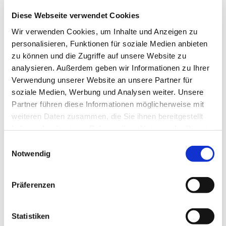
Das zum Haus gehörende Boot (Kanu) kann kostenfrei
Diese Webseite verwendet Cookies
während des Aufenthaltes genutzt werden.
Wir verwenden Cookies, um Inhalte und Anzeigen zu
Die Zahlung des Gesamtpreises hat bis zu 14 Tage vor
personalisieren, Funktionen für soziale Medien anbieten
Anreise zu erfolgen!
zu können und die Zugriffe auf unsere Website zu
analysieren. Außerdem geben wir Informationen zu Ihrer
Anreise: nach Absprache
Verwendung unserer Website an unsere Partner für
Abreise: bis 11 Uhr
soziale Medien, Werbung und Analysen weiter. Unsere
Partner führen diese Informationen möglicherweise mit
Ansprechpartner:in
weiteren Daten zusammen, die Sie ihnen bereitgestellt
Petra Peper
haben oder die sie im Rahmen Ihrer Nutzung der Dienste
gesammelt haben.
E
Kontaktdaten
Notwendig
i
Seepark Lehe 105d
n
26215
Wiefelstede
- Seepark Lehe
w
Präferenzen
(0049) 4458 / 362
i
l
(0049) 152 / 37171619
l
Statistiken
pplehe@gmail.com