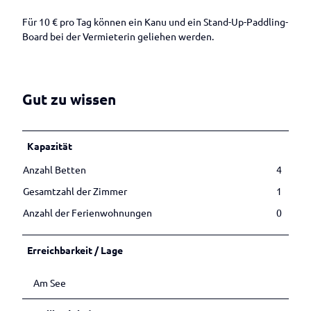
Betrieben
Veranstaltungen melden
s
o
Für 10 € pro Tag können ein Kanu und ein Stand-Up-Paddling-
n
Board bei der Vermieterin geliehen werden.
Gut zu wissen
Kapazität
Anzahl Betten
4
Gesamtzahl der Zimmer
1
Anzahl der Ferienwohnungen
0
Erreichbarkeit / Lage
Am See