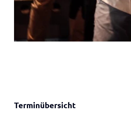
© Milan Rämmele, Bäckerei Ripken |
CC-BY-SA
© Milan Rämmele, Bäckerei Ripken |
CC-BY-SA
Terminübersicht