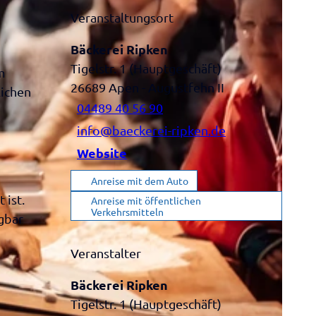
Veranstaltungsort
Bäckerei Ripken
Tigelstr. 1 (Hauptgeschäft)
m
26689
Apen
- Augustfehn II
lichen
04489 40 56 90
info@baeckerei-ripken.de
Website
Anreise mit dem Auto
 ist.
Anreise mit öffentlichen
Verkehrsmitteln
gbar
Veranstalter
Bäckerei Ripken
Tigelstr. 1 (Hauptgeschäft)