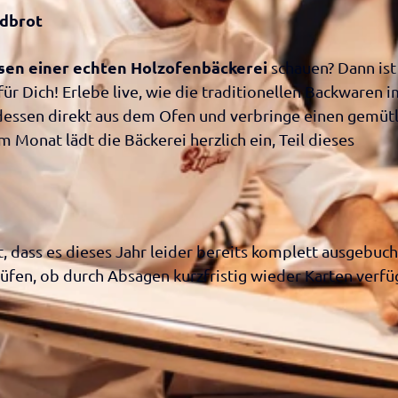
ie
schic
dbrot
ck
ten
k
r
s
ssen einer echten Holzofenbäckerei
ungen
schauen? Dann ist
d
n
ür Dich! Erlebe live, wie die traditionellen Backwaren i
n
d
dessen direkt aus dem Ofen und verbringe einen gemüt
in der
rkt und
er/innen
 Monat lädt die Bäckerei herzlich ein, Teil dieses
telmärkte
n
mit
auf
d
estellung
d
vix
in der
tellung
tungskalender
, dass es dieses Jahr leider bereits komplett ausgebucht
e
taltungen im
in
üfen, ob durch Absagen kurzfristig wieder Karten verfü
en
ungen melden