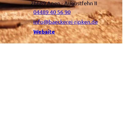
26689
Apen
- Augustfehn II
04489 40 56 90
info@baeckerei-ripken.de
Website