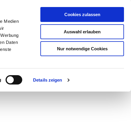
Cookies zulassen
le Medien
ir
Auswahl erlauben
, Werbung
ren Daten
Nur notwendige Cookies
ienste
Teilen
PDF
g
Details zeigen