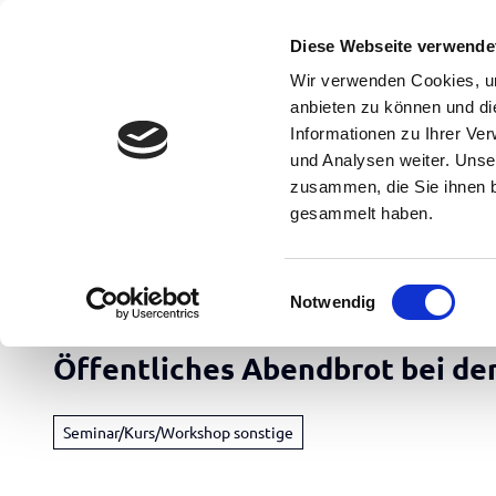
Z
Erwachsene
Kinder
u
Diese Webseite verwende
m
DE
Menü
Buchen
Wir verwenden Cookies, um
Suche
I
anbieten zu können und di
n
Informationen zu Ihrer Ve
und Analysen weiter. Unse
h
zusammen, die Sie ihnen b
a
gesammelt haben.
l
t
Apen Touristik
E
Notwendig
i
Rad
n
&
Öffentliches Abendbrot bei de
w
Aktiv
i
Übersicht
l
Seminar/Kurs/Workshop sonstige
l
Freizeit
Radfahren
i
&